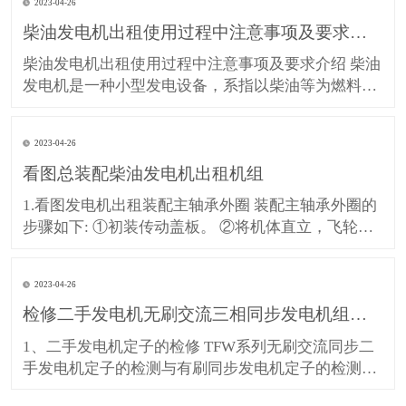
2023-04-26
践中发现，现代柴油机的穴蚀损坏非常严重，许多柴
柴油发电机出租使用过程中注意事项及要求介绍
油机的气缸套不是因为超过了磨损极限而更换，往往
是因穴蚀损坏被迫换
柴油发电机出租使用过程中注意事项及要求介绍 柴油
发电机是一种小型发电设备，系指以柴油等为燃料，
以柴油机为原动机带动发电机发电的动力机械。整套
机组一般由柴油机、发电机、控制箱、燃油箱、起动
2023-04-26
和控制用蓄电瓶、保护装置、应急柜等部件组成。
看图总装配柴油发电机出租机组
1、柴油机房内严禁明火。 2、柴油机房内若有动火工
作，必须经有
1.看图发电机出租装配主轴承外圈 装配主轴承外圈的
步骤如下: ①初装传动盖板。 ②将机体直立，飞轮端
朝上，下面垫好足够高的垫木，并使机体垂直，不得
倾斜。③先装配一个轴承外圈锁簧，如图9-32所示，
2023-04-26
再将轴承外圈放入轴承座孔内。用专用压板和金属棒
检修二手发电机无刷交流三相同步发电机组成部件
将轴承外圈打人，此后再装配一个锁簧。按上述方法
将所有主
1、二手发电机定子的检修 TFW系列无刷交流同步二
手发电机定子的检测与有刷同步发电机定子的检测一
致，拆卸方法 也基本相同。 2、看图检修转子部件 元