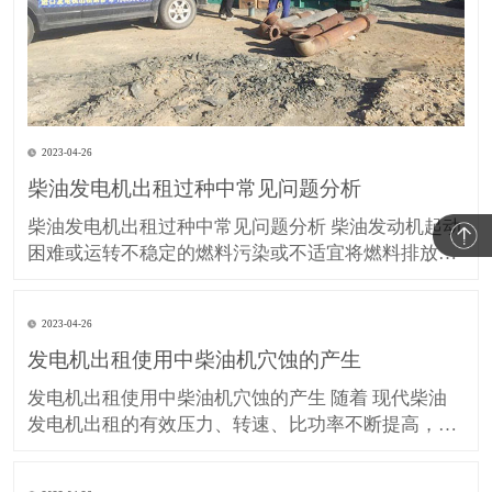
2023-04-26
柴油发电机出租过种中常见问题分析
柴油发电机出租过种中常见问题分析 柴油发动机起动
困难或运转不稳定的燃料污染或不适宜将燃料排放和
燃油补给系统与适当的空气或燃油系统将燃油管路管
道不锁和锁划船器输油管道系统燃油管路阻塞清洗喷
2023-04-26
嘴燃油管路装配或泵衰竭更换喷嘴总成或泵电子调速
发电机出租使用中柴油机穴蚀的产生
器调整调整或更换坏或故障的总督已经除去部分负荷
负荷故障检查或更换
发电机出租使用中柴油机穴蚀的产生 随着 现代柴油
发电机出租的有效压力、转速、比功率不断提高，比
质量越来越小，结构日益紧凑，气缸套壁厚有减薄的
趋势，这使其抗穴蚀的能力有所下降。我们在维修实