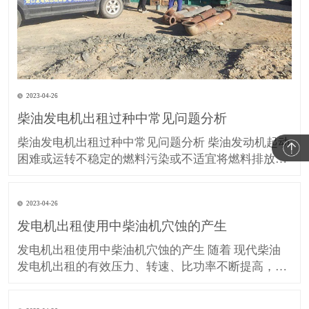
2023-04-26
柴油发电机出租过种中常见问题分析
柴油发电机出租过种中常见问题分析 柴油发动机起动
困难或运转不稳定的燃料污染或不适宜将燃料排放和
燃油补给系统与适当的空气或燃油系统将燃油管路管
道不锁和锁划船器输油管道系统燃油管路阻塞清洗喷
2023-04-26
嘴燃油管路装配或泵衰竭更换喷嘴总成或泵电子调速
发电机出租使用中柴油机穴蚀的产生
器调整调整或更换坏或故障的总督已经除去部分负荷
负荷故障检查或更换
发电机出租使用中柴油机穴蚀的产生 随着 现代柴油
发电机出租的有效压力、转速、比功率不断提高，比
质量越来越小，结构日益紧凑，气缸套壁厚有减薄的
趋势，这使其抗穴蚀的能力有所下降。我们在维修实