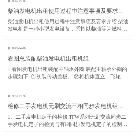
2023-04-26
践中发现，现代柴油机的穴蚀损坏非常严重，许多柴
柴油发电机出租使用过程中注意事项及要求介绍
油机的气缸套不是因为超过了磨损极限而更换，往往
是因穴蚀损坏被迫换
柴油发电机出租使用过程中注意事项及要求介绍 柴油
发电机是一种小型发电设备，系指以柴油等为燃料，
以柴油机为原动机带动发电机发电的动力机械。整套
机组一般由柴油机、发电机、控制箱、燃油箱、起动
2023-04-26
和控制用蓄电瓶、保护装置、应急柜等部件组成。
看图总装配柴油发电机出租机组
1、柴油机房内严禁明火。 2、柴油机房内若有动火工
作，必须经有
1.看图发电机出租装配主轴承外圈 装配主轴承外圈的
步骤如下: ①初装传动盖板。 ②将机体直立，飞轮端
朝上，下面垫好足够高的垫木，并使机体垂直，不得
倾斜。③先装配一个轴承外圈锁簧，如图9-32所示，
2023-04-26
再将轴承外圈放入轴承座孔内。用专用压板和金属棒
检修二手发电机无刷交流三相同步发电机组成部件
将轴承外圈打人，此后再装配一个锁簧。按上述方法
将所有主
1、二手发电机定子的检修 TFW系列无刷交流同步二
手发电机定子的检测与有刷同步发电机定子的检测一
致，拆卸方法 也基本相同。 2、看图检修转子部件 元